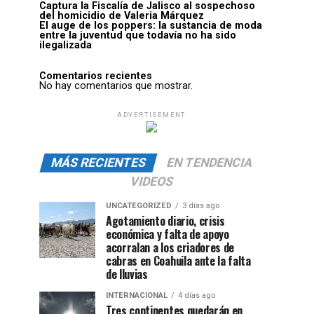
Captura la Fiscalía de Jalisco al sospechoso
del homicidio de Valeria Márquez
El auge de los poppers: la sustancia de moda
entre la juventud que todavía no ha sido
ilegalizada
Comentarios recientes
No hay comentarios que mostrar.
ADVERTISEMENT
MÁS RECIENTES
EN TENDENCIA
VIDEOS
UNCATEGORIZED
3 días ago
Agotamiento diario, crisis
económica y falta de apoyo
acorralan a los criadores de
cabras en Coahuila ante la falta
de lluvias
INTERNACIONAL
4 días ago
Tres continentes quedarán en