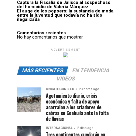
Captura la Fiscalía de Jalisco al sospechoso
del homicidio de Valeria Márquez
El auge de los poppers: la sustancia de moda
entre la juventud que todavía no ha sido
ilegalizada
Comentarios recientes
No hay comentarios que mostrar.
ADVERTISEMENT
MÁS RECIENTES
EN TENDENCIA
VIDEOS
UNCATEGORIZED
23 horas ago
Agotamiento diario, crisis
económica y falta de apoyo
acorralan a los criadores de
cabras en Coahuila ante la falta
de lluvias
INTERNACIONAL
2 días ago
Tres continentes quedarán en