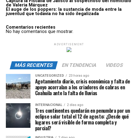
Captura la Fiscalía de Jalisco al sospechoso del homicidio
de Valeria Márquez
El auge de los poppers: la sustancia de moda entre la
juventud que todavía no ha sido ilegalizada
Comentarios recientes
No hay comentarios que mostrar.
ADVERTISEMENT
MÁS RECIENTES
EN TENDENCIA
VIDEOS
UNCATEGORIZED
23 horas ago
Agotamiento diario, crisis económica y falta de
apoyo acorralan a los criadores de cabras en
Coahuila ante la falta de lluvias
INTERNACIONAL
2 días ago
Tres continentes quedarán en penumbra por un
eclipse solar total el 12 de agosto: ¿Desde qué
lugares será visible de forma completa y
parcial?
INDUSTRIA
2 días ago