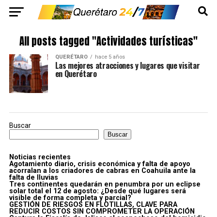
All posts tagged "Actividades turísticas"
QUERÉTARO
hace 5 años
Las mejores atracciones y lugares que visitar
en Querétaro
Buscar
Buscar
Noticias recientes
Agotamiento diario, crisis económica y falta de apoyo
acorralan a los criadores de cabras en Coahuila ante la
falta de lluvias
Tres continentes quedarán en penumbra por un eclipse
solar total el 12 de agosto: ¿Desde qué lugares será
visible de forma completa y parcial?
GESTIÓN DE RIESGOS EN FLOTILLAS, CLAVE PARA
REDUCIR COSTOS SIN COMPROMETER LA OPERACIÓN