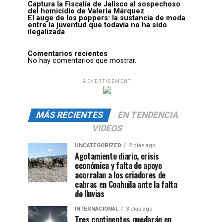
Captura la Fiscalía de Jalisco al sospechoso
del homicidio de Valeria Márquez
El auge de los poppers: la sustancia de moda
entre la juventud que todavía no ha sido
ilegalizada
Comentarios recientes
No hay comentarios que mostrar.
ADVERTISEMENT
MÁS RECIENTES
EN TENDENCIA
VIDEOS
UNCATEGORIZED
2 días ago
Agotamiento diario, crisis
económica y falta de apoyo
acorralan a los criadores de
cabras en Coahuila ante la falta
de lluvias
INTERNACIONAL
3 días ago
Tres continentes quedarán en