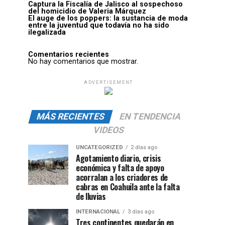
Captura la Fiscalía de Jalisco al sospechoso
del homicidio de Valeria Márquez
El auge de los poppers: la sustancia de moda
entre la juventud que todavía no ha sido
ilegalizada
Comentarios recientes
No hay comentarios que mostrar.
ADVERTISEMENT
MÁS RECIENTES
EN TENDENCIA
VIDEOS
UNCATEGORIZED
2 días ago
Agotamiento diario, crisis
económica y falta de apoyo
acorralan a los criadores de
cabras en Coahuila ante la falta
de lluvias
INTERNACIONAL
3 días ago
Tres continentes quedarán en