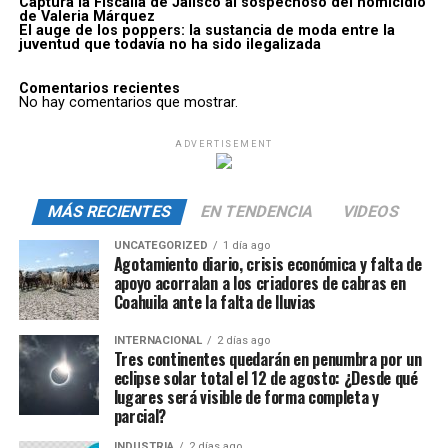
Captura la Fiscalía de Jalisco al sospechoso del homicidio
de Valeria Márquez
El auge de los poppers: la sustancia de moda entre la
juventud que todavía no ha sido ilegalizada
Comentarios recientes
No hay comentarios que mostrar.
ADVERTISEMENT
MÁS RECIENTES
EN TENDENCIA
VIDEOS
UNCATEGORIZED
1 día ago
Agotamiento diario, crisis económica y falta de
apoyo acorralan a los criadores de cabras en
Coahuila ante la falta de lluvias
INTERNACIONAL
2 días ago
Tres continentes quedarán en penumbra por un
eclipse solar total el 12 de agosto: ¿Desde qué
lugares será visible de forma completa y
parcial?
INDUSTRIA
2 días ago