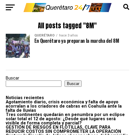
All posts tagged "8M"
QUERÉTARO
hace 3 años
En Querétaro ya preparan la marcha del 8M
Buscar
Buscar
Noticias recientes
Agotamiento diario, crisis económica y falta de apoyo
acorralan a los criadores de cabras en Coahuila ante la
falta de lluvias
Tres continentes quedarán en penumbra por un eclipse
solar total el 12 de agosto: ¿Desde qué lugares será
visible de forma completa y parcial?
GESTIÓN DE RIESGOS EN FLOTILLAS, CLAVE PARA
REDUCIR COSTOS SIN COMPROMETER LA OPERACIÓN