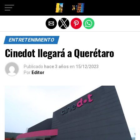
Salir de la versión móvil
ENTRETENIMIENTO
Cinedot llegará a Querétaro
Publicado
hace 3 años
en
15/12/2023
Por
Editor